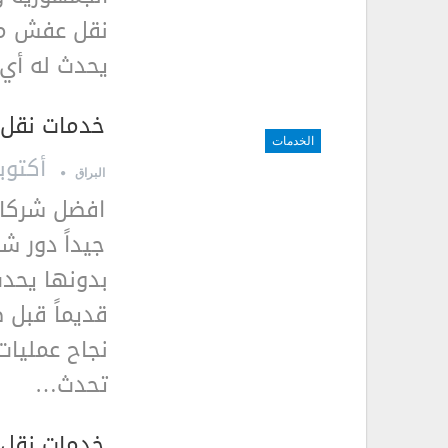
نقل عفش منز
يحدث له أي 
خدمات نقل 
الخدمات
أكتوبر 16, 9
البراق
افضل شركات
جيداً دور ش
بدونها يحدث
قديماً قبل 
نجاح عمليات
تحدث…
خدمات نقل ا