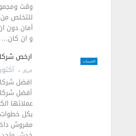
وقت ومجموعة
للتخلص من ف
أمان دون ا
و ان كان…
ارخص شركا
الخدمات
أكتوبر 15, 9
البراق
افضل شركات
أفضل شركات
عملائها الك
بكل خطوات 
مفروش داخل 
خدش واحد